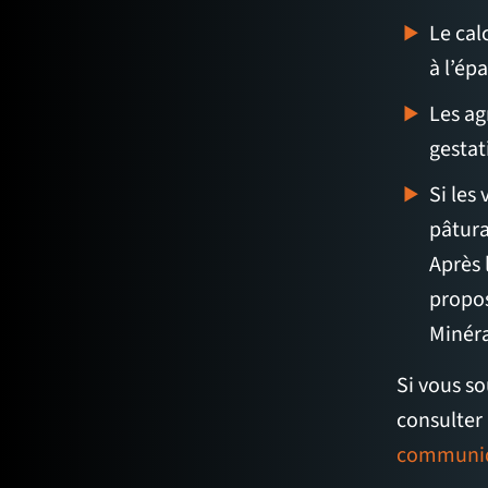
Le cal
à l’ép
Les ag
gestat
Si les
pâtura
Après 
propos
Minéra
Si vous so
consulter 
communi