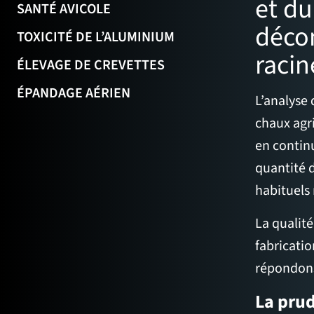
et du
SANTÉ AVICOLE
déco
TOXICITÉ DE L’ALUMINIUM
racin
ÉLEVAGE DE CREVETTES
ÉPANDAGE AÉRIEN
L’analyse 
chaux agri
en contin
quantité 
habituels
La qualité
fabricatio
répondons
La prud