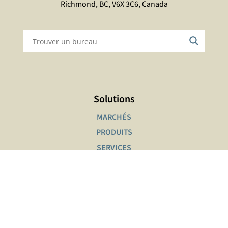
Richmond, BC, V6X 3C6, Canada
Solutions
MARCHÉS
PRODUITS
SERVICES
Outils interactifs
RECHERCHE DE FICHES DE DONNÉES DE SÉCURITÉ
LOCALISATEUR DE PRODUITS
OFFRES D’EMPLOI